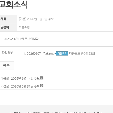
교회소식
제목
[기본]
2026년 6월 7일 주보
글쓴이
하늘소망
2026년 6월 7일 주보입니다
파일첨부 :
1.
20260607_주보.png
다운로드횟수[1238]
목록
다음글 |
2026년 6월 14일 주보
이전글 |
2026년 5월 31일 주보