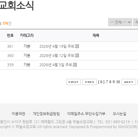
교회소식
총
376
건
번호
카테고리
제목
361
기본
2026년 4월 19일 주보
360
기본
2026년 4월 12일 주보
359
기본
2026년 4월 5일 주보
[ 6 ]
7
8
9
10
이용약관
개인정보취급방침
이메일주소 무단수집거부
오시는길
 용인시 수지구 현암로 121 에메랄드 그린존 4층 하늘소망교회｜ TEL: 031-889-8219 ｜ FAX
yright ⓒ 하늘소망교회 All rights reserved.
Designed & Programmed by WHOISDR