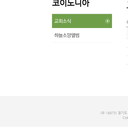
코이노니아
(우:16875) 경기도
Cop